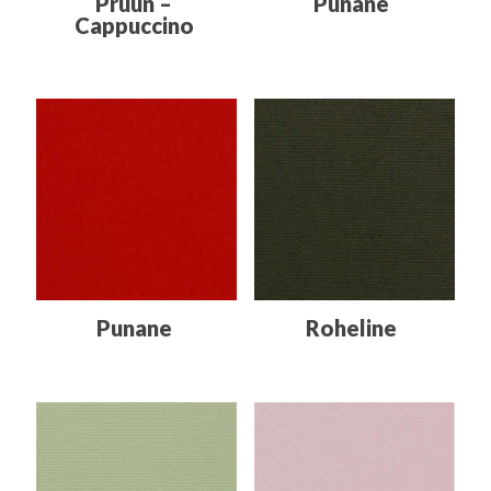
Pruun –
Punane
Cappuccino
Punane
Roheline