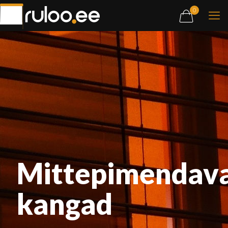
0
Mittepimendav
kangad