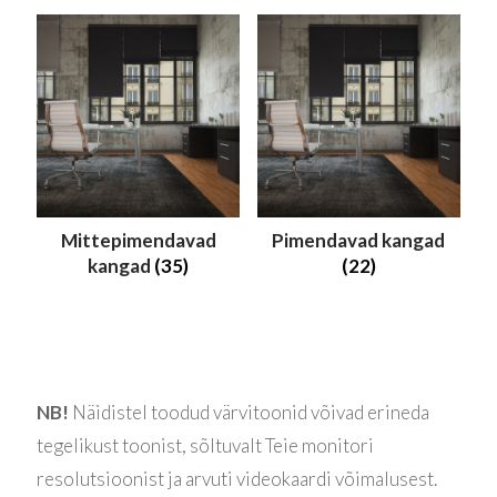
Mittepimendavad
Pimendavad kangad
kangad
(35)
(22)
NB!
Näidistel toodud värvitoonid võivad erineda
tegelikust toonist, sõltuvalt Teie monitori
resolutsioonist ja arvuti videokaardi võimalusest.