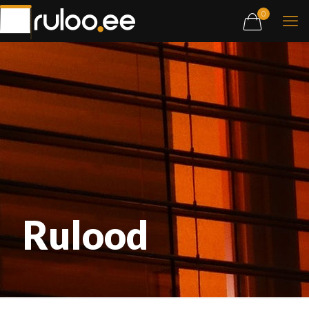
0
Rulood