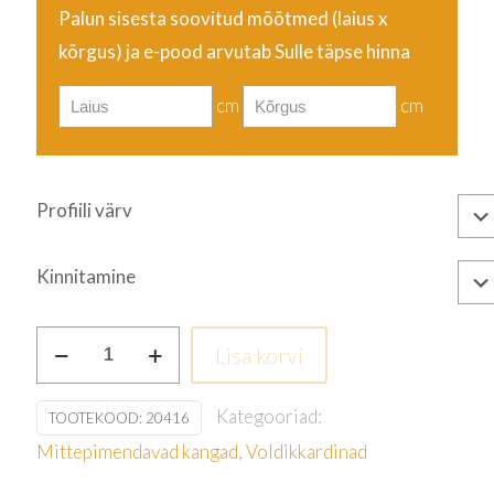
Palun sisesta soovitud mõõtmed (laius
x
kõrgus
) ja e-pood arvutab Sulle täpse hinna
cm
cm
Profiili värv
Kinnitamine
Punane
Lisa korvi
kogus
Kategooriad:
TOOTEKOOD:
20416
Mittepimendavad kangad
,
Voldikkardinad