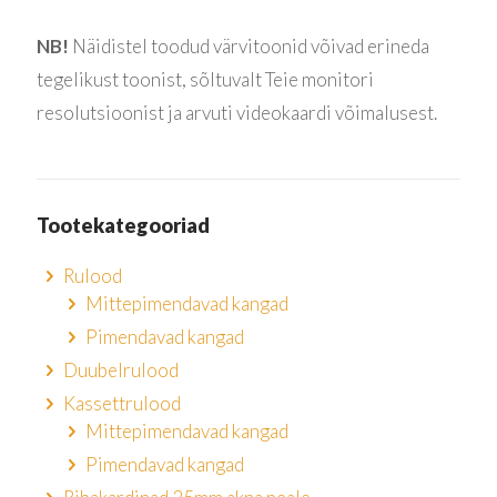
NB!
Näidistel toodud värvitoonid võivad erineda
tegelikust toonist, sõltuvalt Teie monitori
resolutsioonist ja arvuti videokaardi võimalusest.
Tootekategooriad
Rulood
Mittepimendavad kangad
Pimendavad kangad
Duubelrulood
Kassettrulood
Mittepimendavad kangad
Pimendavad kangad