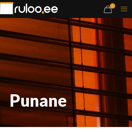
0
Punane