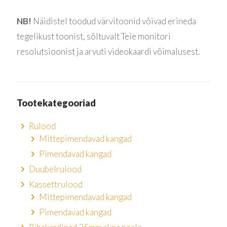
NB!
Näidistel toodud värvitoonid võivad erineda
tegelikust toonist, sõltuvalt Teie monitori
resolutsioonist ja arvuti videokaardi võimalusest.
Tootekategooriad
Rulood
Mittepimendavad kangad
Pimendavad kangad
Duubelrulood
Kassettrulood
Mittepimendavad kangad
Pimendavad kangad