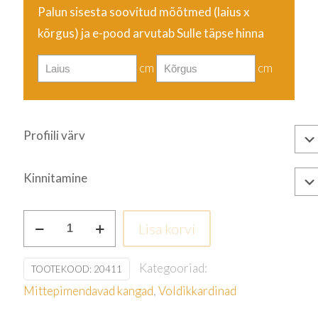
Palun sisesta soovitud mõõtmed (laius
x
kõrgus
) ja e-pood arvutab Sulle täpse hinna
cm
cm
Profiili värv
Kinnitamine
Kollane
Lisa korvi
kogus
Kategooriad:
TOOTEKOOD:
20411
Mittepimendavad kangad
,
Voldikkardinad