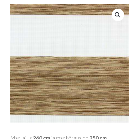
Max laius
260 cm
ja max kõrgus on
250 cm