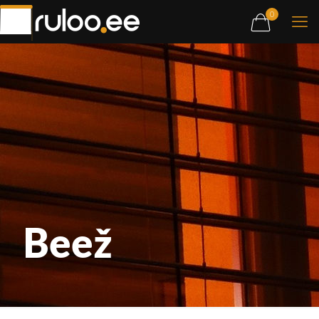
0
Beež