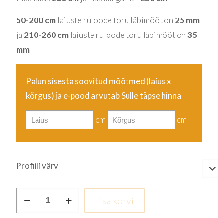
50-200 cm
laiuste ruloode toru läbimõõt on
25 mm
ja
210-260 cm
laiuste ruloode toru läbimõõt on
35
mm
Palun sisesta soovitud mõõtmed (laius
x
kõrgus
) ja e-pood arvutab Sulle täpse hinna
cm
cm
Profiili värv
Beež
Lisa korvi
kogus