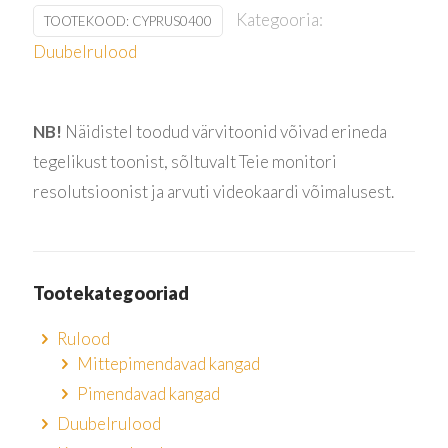
Kategooria:
TOOTEKOOD:
CYPRUS0400
Duubelrulood
NB!
Näidistel toodud värvitoonid võivad erineda
tegelikust toonist, sõltuvalt Teie monitori
resolutsioonist ja arvuti videokaardi võimalusest.
Tootekategooriad
Rulood
Mittepimendavad kangad
Pimendavad kangad
Duubelrulood