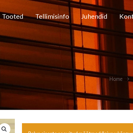
Tooted
Tellimisinfo
Juhendid
Kon
Home