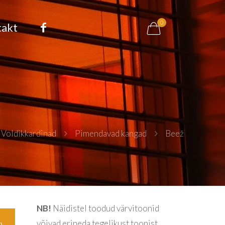
0
takt
Voldikkardinad
Pimendavad kangad
Beež
NB!
Näidistel toodud värvitoonid
võivad erineda tegelikust toonist,