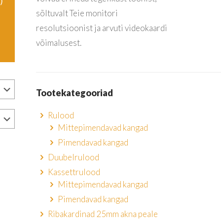
)
sõltuvalt Teie monitori
resolutsioonist ja arvuti videokaardi
võimalusest.
Tootekategooriad
Rulood
Mittepimendavad kangad
Pimendavad kangad
Duubelrulood
Kassettrulood
Mittepimendavad kangad
Pimendavad kangad
Ribakardinad 25mm akna peale