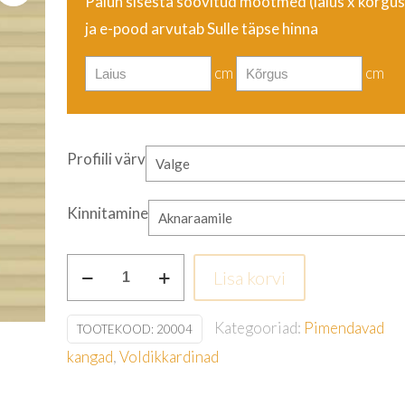
Palun sisesta soovitud mõõtmed (laius
x kõrgus
ja e-pood arvutab Sulle täpse hinna
cm
cm
Profiili värv
Kinnitamine
Beež
Lisa korvi
kogus
Kategooriad:
Pimendavad
TOOTEKOOD:
20004
kangad
,
Voldikkardinad