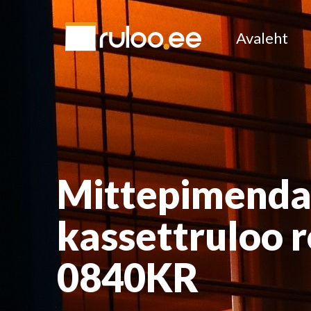
Avaleht
Mittepimend
kassettruloo 
0840KR