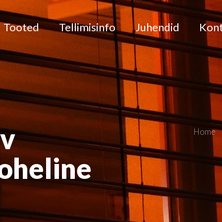
Tooted
Tellimisinfo
Juhendid
Kon
av
Home
roheline