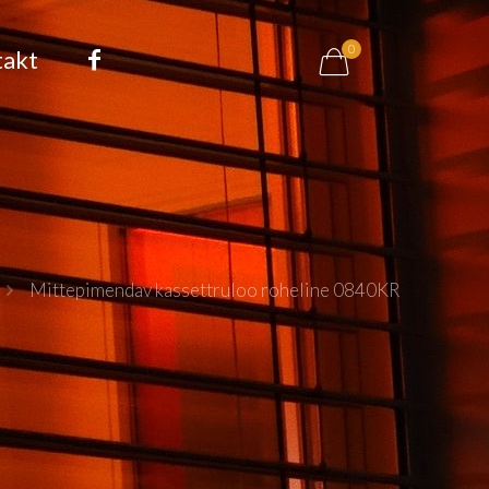
0
takt
Mittepimendav kassettruloo roheline 0840KR