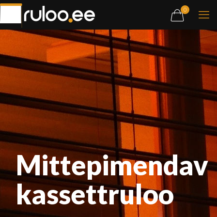
0
Mittepimendav
kassettruloo