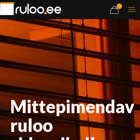
0
Mittepimendav
ruloo